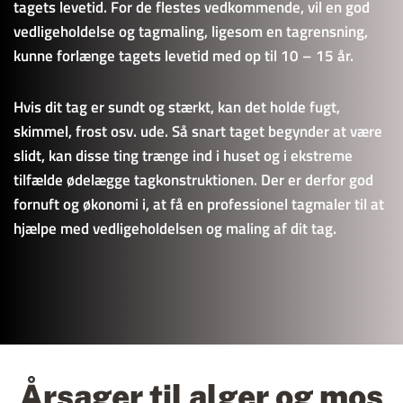
tagets levetid. For de flestes vedkommende, vil en god 
vedligeholdelse og tagmaling, ligesom en tagrensning, 
kunne forlænge tagets levetid med op til 10 – 15 år.
Hvis dit tag er sundt og stærkt, kan det holde fugt, 
skimmel, frost osv. ude. Så snart taget begynder at være 
slidt, kan disse ting trænge ind i huset og i ekstreme 
tilfælde ødelægge tagkonstruktionen. Der er derfor god 
fornuft og økonomi i, at få en professionel tagmaler til at 
hjælpe med vedligeholdelsen og maling af dit tag.
Årsager til alger og mos