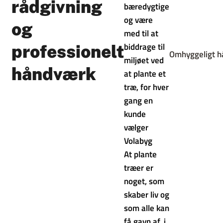
rådgivning
bæredygtige
og være
og
med til at
biddrage til
professionelt
Omhyggeligt 
miljøet ved
håndværk
at plante et
træ, for hver
gang en
kunde
vælger
Vola
byg
At plante
træer er
noget, som
skaber liv og
som alle kan
få gavn af. i