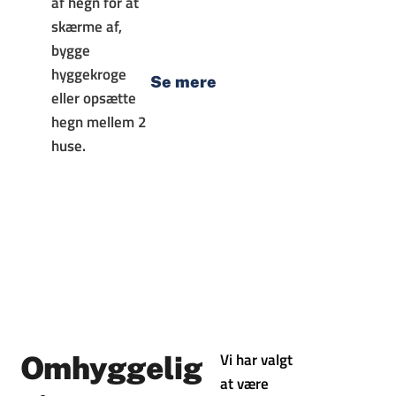
af hegn for at
skærme af,
bygge
hyggekroge
Se mere
eller opsætte
hegn mellem 2
huse.
Vi har valgt
Omhyggelig
at være