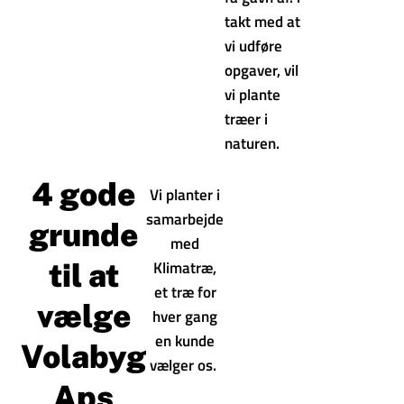
takt med at
vi udføre
opgaver, vil
vi plante
træer i
naturen.
4 gode
Vi planter i
samarbejde
grunde
med
Klimatræ,
til at
et træ for
vælge
hver gang
en kunde
Volabyg
vælger os.
.
Aps