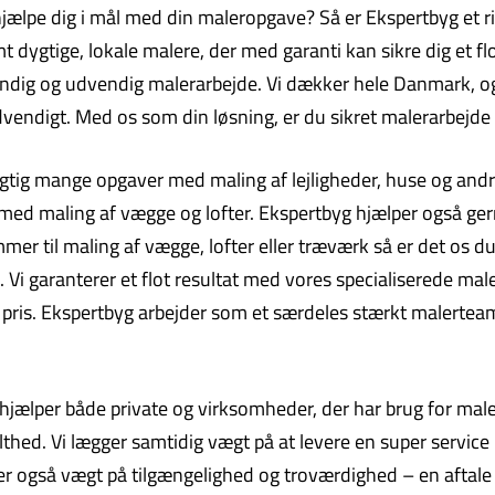
hjælpe dig i mål med din maleropgave? Så er Ekspertbyg et ri
ygtige, lokale malere, der med garanti kan sikre dig et flot
dvendig og udvendig malerarbejde. Vi dækker hele Danmark, 
endigt. Med os som din løsning, er du sikret malerarbejde a
igtig mange opgaver med maling af lejligheder, huse og andre 
 med maling af vægge og lofter. Ekspertbyg hjælper også g
mer til maling af vægge, lofter eller træværk så er det os d
. Vi garanterer et flot resultat med vores specialiserede mal
lav pris. Ekspertbyg arbejder som et særdeles stærkt malertea
ælper både private og virksomheder, der har brug for malerar
thed. Vi lægger samtidig vægt på at levere en super service m
ger også vægt på tilgængelighed og troværdighed – en aftale e