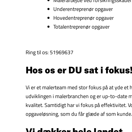
Malerarbejde ved forsikringsskader
Underentreprenør opgaver
Hovedentreprenør opgaver
Totalentreprenør opgaver
Ring til os: 51969637
Hos os er DU sat i fokus
Vi er et malerteam med stor fokus på at yde et høj
udviklingen i malerbranchen og er up-to-date me
kvalitet. Samtidigt har vi fokus på effektivitet. 
opgaveløsning, som du får glæde af som kunde
Vi dækker hele landet