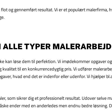
lot og gennemført resultat. Vi er et populært malerfirma, hv
ge.
 I ALLE TYPER MALERARBEJD
i ikke kan løse dem til perfektion. Vi imødekommer opgaver o
 kvalitet til en konkurrencedygtig pris. Vi udfører malerarbej
aver, hvad end det er indenfor eller udenfor. Vi hjælper bl.
maler, som sikrer dig et professionelt resultat. Udover selve
 måske ender med en anderledes men endnu bedre løsning. Det