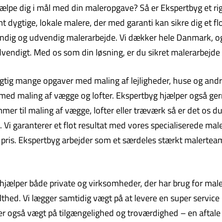
jælpe dig i mål med din maleropgave? Så er Ekspertbyg et ri
ygtige, lokale malere, der med garanti kan sikre dig et flot
dvendig og udvendig malerarbejde. Vi dækker hele Danmark, 
endigt. Med os som din løsning, er du sikret malerarbejde a
igtig mange opgaver med maling af lejligheder, huse og andre 
 med maling af vægge og lofter. Ekspertbyg hjælper også g
mer til maling af vægge, lofter eller træværk så er det os d
. Vi garanterer et flot resultat med vores specialiserede mal
lav pris. Ekspertbyg arbejder som et særdeles stærkt malertea
ælper både private og virksomheder, der har brug for malerar
thed. Vi lægger samtidig vægt på at levere en super service m
ger også vægt på tilgængelighed og troværdighed – en aftale e