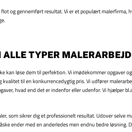
lot og gennemført resultat. Vi er et populært malerfirma, hv
ge.
 I ALLE TYPER MALERARBEJD
i ikke kan løse dem til perfektion. Vi imødekommer opgaver o
 kvalitet til en konkurrencedygtig pris. Vi udfører malerarbej
aver, hvad end det er indenfor eller udenfor. Vi hjælper bl.
maler, som sikrer dig et professionelt resultat. Udover selve
 måske ender med en anderledes men endnu bedre løsning. Det