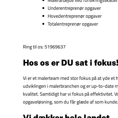
Malerarbejde ved forsikringsskader
Underentreprenør opgaver
Hovedentreprenør opgaver
Totalentreprenør opgaver
Ring til os: 51969637
Hos os er DU sat i fokus
Vi er et malerteam med stor fokus på at yde et høj
udviklingen i malerbranchen og er up-to-date me
kvalitet. Samtidigt har vi fokus på effektivitet. 
opgaveløsning, som du får glæde af som kunde
Vi dækker hele landet