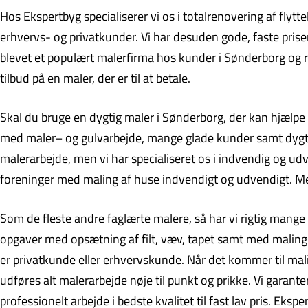
Hos Ekspertbyg specialiserer vi os i totalrenovering af fly
erhvervs- og privatkunder. Vi har desuden gode, faste priser 
blevet et populært malerfirma hos kunder i Sønderborg og re
tilbud på en maler, der er til at betale.
Skal du bruge en dygtig maler i Sønderborg, der kan hjælpe 
med maler– og gulvarbejde, mange glade kunder samt dygtige,
malerarbejde, men vi har specialiseret os i indvendig og u
foreninger med maling af huse indvendigt og udvendigt. Med 
Som de fleste andre faglærte malere, så har vi rigtig mange 
opgaver med opsætning af filt, væv, tapet samt med maling
er privatkunde eller erhvervskunde. Når det kommer til mali
udføres alt malerarbejde nøje til punkt og prikke. Vi garante
professionelt arbejde i bedste kvalitet til fast lav pris. Ek