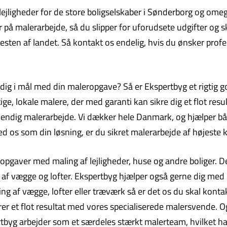
ttelejligheder for de store boligselskaber i Sønderborg og o
på malerarbejde, så du slipper for uforudsete udgifter og skj
sten af landet. Så kontakt os endelig, hvis du ønsker profe
dig i mål med din maleropgave? Så er Ekspertbyg et rigtig go
 lokale malere, der med garanti kan sikre dig et flot result
dvendig malerarbejde. Vi dækker hele Danmark, og hjælper b
os som din løsning, er du sikret malerarbejde af højeste kv
opgaver med maling af lejligheder, huse og andre boliger. De
 af vægge og lofter. Ekspertbyg hjælper også gerne dig me
ng af vægge, lofter eller træværk så er det os du skal konta
rer et flot resultat med vores specialiserede malersvende. Og
spertbyg arbejder som et særdeles stærkt malerteam, hvilket h