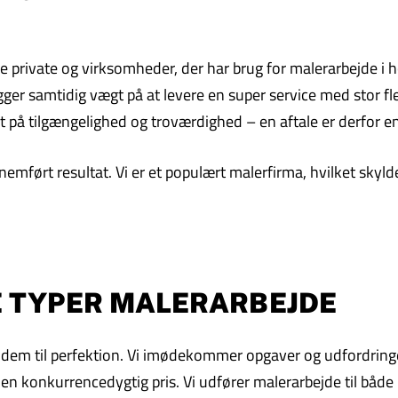
private og virksomheder, der har brug for malerarbejde i høj
ger samtidig vægt på at levere en super service med stor flek
t på tilgængelighed og troværdighed – en aftale er derfor en
emført resultat. Vi er et populært malerfirma, hvilket skyld
LE TYPER MALERARBEJDE
øse dem til perfektion. Vi imødekommer opgaver og udfordring
l en konkurrencedygtig pris. Vi udfører malerarbejde til både 