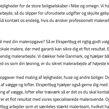
telejligheder for de store boligselskaber i Nibe og omegn. V
bejde, så du slipper for uforudsete udgifter og skjulte gebyre
Så kontakt os endelig, hvis du ønsker professionelt malerarb
mål med din maleropgave? Så er Ekspertbyg et rigtig godt val
le malere, der med garanti kan sikre dig et flot resultat. E
dvendig malerarbejde. Vi dækker hele Danmark, og hjælper b
os som din løsning, er du sikret malerarbejde af højeste kv
opgaver med maling af lejligheder, huse og andre boliger. De
 af vægge og lofter. Ekspertbyg hjælper også gerne dig me
ng af vægge, lofter eller træværk så er det os du skal konta
rer et flot resultat med vores specialiserede malersvende. Og
spertbyg arbejder som et særdeles stærkt malerteam, hvilket h