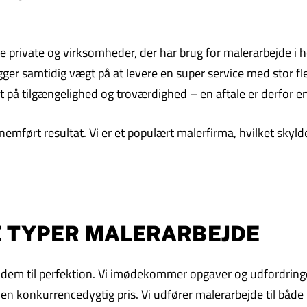
private og virksomheder, der har brug for malerarbejde i høj
ger samtidig vægt på at levere en super service med stor flek
t på tilgængelighed og troværdighed – en aftale er derfor en
emført resultat. Vi er et populært malerfirma, hvilket skyld
LE TYPER MALERARBEJDE
øse dem til perfektion. Vi imødekommer opgaver og udfordring
l en konkurrencedygtig pris. Vi udfører malerarbejde til både 