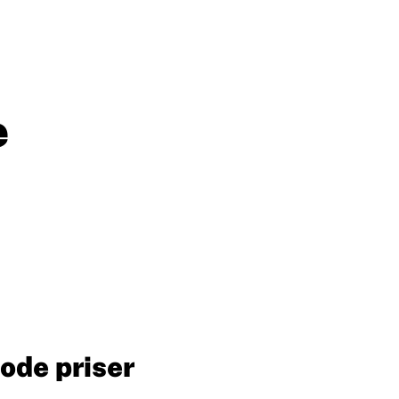
e
gode priser