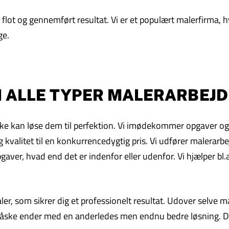
lot og gennemført resultat. Vi er et populært malerfirma, hv
ge.
 I ALLE TYPER MALERARBEJD
i ikke kan løse dem til perfektion. Vi imødekommer opgaver o
 kvalitet til en konkurrencedygtig pris. Vi udfører malerarbej
aver, hvad end det er indenfor eller udenfor. Vi hjælper bl.
maler, som sikrer dig et professionelt resultat. Udover selve
 måske ender med en anderledes men endnu bedre løsning. Det