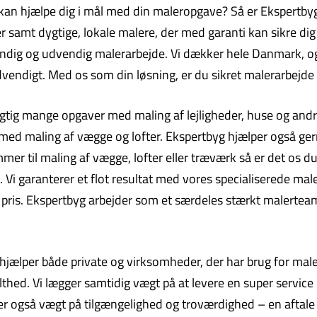
 kan hjælpe dig i mål med din maleropgave? Så er Ekspertbyg 
mt dygtige, lokale malere, der med garanti kan sikre dig et
dvendig og udvendig malerarbejde. Vi dækker hele Danmark, 
endigt. Med os som din løsning, er du sikret malerarbejde a
igtig mange opgaver med maling af lejligheder, huse og andre 
 med maling af vægge og lofter. Ekspertbyg hjælper også g
mer til maling af vægge, lofter eller træværk så er det os d
. Vi garanterer et flot resultat med vores specialiserede mal
lav pris. Ekspertbyg arbejder som et særdeles stærkt malertea
ælper både private og virksomheder, der har brug for malerar
thed. Vi lægger samtidig vægt på at levere en super service m
ger også vægt på tilgængelighed og troværdighed – en aftale e