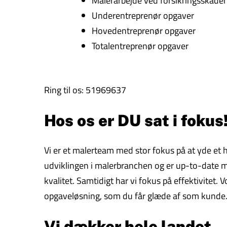
Malerarbejde ved forsikringsskader
Underentreprenør opgaver
Hovedentreprenør opgaver
Totalentreprenør opgaver
Ring til os: 51969637
Hos os er DU sat i fokus
Vi er et malerteam med stor fokus på at yde et høj
udviklingen i malerbranchen og er up-to-date me
kvalitet. Samtidigt har vi fokus på effektivitet. 
opgaveløsning, som du får glæde af som kunde
Vi dækker hele landet