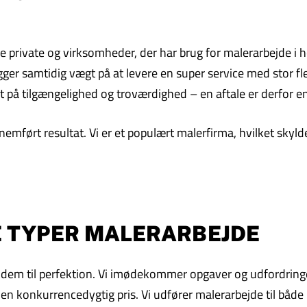
private og virksomheder, der har brug for malerarbejde i høj
ger samtidig vægt på at levere en super service med stor flek
t på tilgængelighed og troværdighed – en aftale er derfor en
emført resultat. Vi er et populært malerfirma, hvilket skyld
LE TYPER MALERARBEJDE
øse dem til perfektion. Vi imødekommer opgaver og udfordring
l en konkurrencedygtig pris. Vi udfører malerarbejde til både 