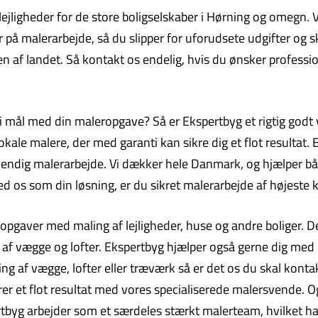
telejligheder for de store boligselskaber i Hørning og omegn
på malerarbejde, så du slipper for uforudsete udgifter og skj
n af landet. Så kontakt os endelig, hvis du ønsker professio
 i mål med din maleropgave? Så er Ekspertbyg et rigtig godt 
le malere, der med garanti kan sikre dig et flot resultat. E
dvendig malerarbejde. Vi dækker hele Danmark, og hjælper b
os som din løsning, er du sikret malerarbejde af højeste kv
opgaver med maling af lejligheder, huse og andre boliger. De
 af vægge og lofter. Ekspertbyg hjælper også gerne dig me
ng af vægge, lofter eller træværk så er det os du skal konta
rer et flot resultat med vores specialiserede malersvende. Og
spertbyg arbejder som et særdeles stærkt malerteam, hvilket h