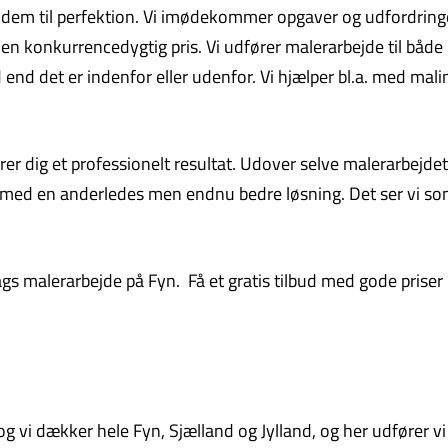
øse dem til perfektion. Vi imødekommer opgaver og udfordring
l en konkurrencedygtig pris. Vi udfører malerarbejde til både 
end det er indenfor eller udenfor. Vi hjælper bl.a. med mali
ikrer dig et professionelt resultat. Udover selve malerarbej
r med en anderledes men endnu bedre løsning. Det ser vi som
lags malerarbejde på Fyn. Få et gratis tilbud med gode prise
 vi dækker hele Fyn, Sjælland og Jylland, og her udfører vi