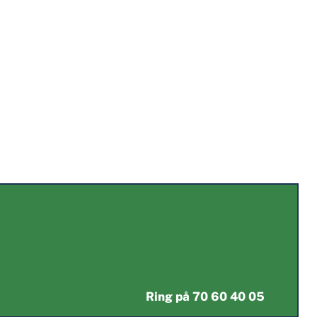
Facaderens
lt forhindre det eller dræbe det, der måtte være kommet u
øjter vi dit murværk og facade med et algebekæmpelsesmidd
miljøgodkendte i Danmark.
Ring på 70 60 40 05